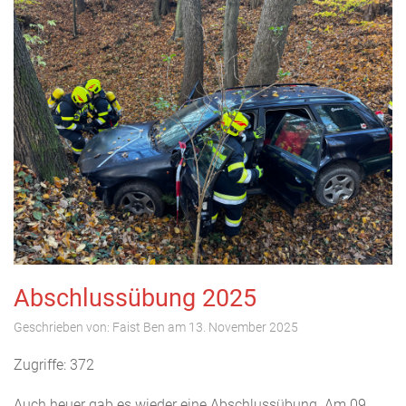
Abschlussübung 2025
Geschrieben von:
Faist Ben
am
13. November 2025
Zugriffe: 372
Auch heuer gab es wieder eine Abschlussübung. Am 09.