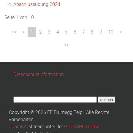
Abschlussübung 2024
Seite 1 von 10
1
2
3
4
5
6
7
8
9
10
Datenschutzinformation
suchen
Copyright © 2026 FF Blumegg Teipl. Alle Rechte
vorbehalten.
Joomla!
ist freie, unter der
GNU/GPL-Lizenz