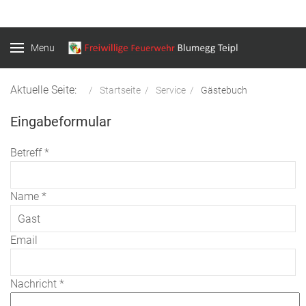
Menu
Aktuelle Seite:
Startseite
Service
Gästebuch
Eingabeformular
Betreff
*
Name
*
Email
Nachricht
*