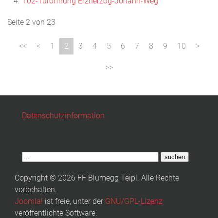
T02-Türöffnung Erzherzog-Johann-Weg
Seite 2 von 23
1
2
3
4
5
6
7
8
9
10
Datenschutzinformation
suchen
Copyright © 2026 FF Blumegg Teipl. Alle Rechte
vorbehalten.
Joomla!
ist freie, unter der
GNU/GPL-Lizenz
veröffentlichte Software.