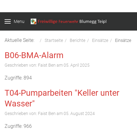
Menu
Aktuelle Seite:
Startseite
Berichte
Einsätze
Einsätze
B06-BMA-Alarm
Geschrieben von:
Faist Ben
am
05. April 2025
Zugriffe: 894
T04-Pumparbeiten "Keller unter
Wasser"
Geschrieben von:
Faist Ben
am
05. August 2024
Zugriffe: 966