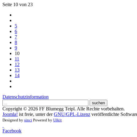
Seite 10 von 23
5
6
7
8
9
10
11
12
13
14
Datenschutzinformation
suchen
Copyright © 2026 FF Blumegg Teipl. Alle Rechte vorbehalten.
Joomla!
ist freie, unter der
GNU/GPL-Lizenz
veröffentlichte Softwar
Designed by
sinci
Powered by
Ulkit
Facebook