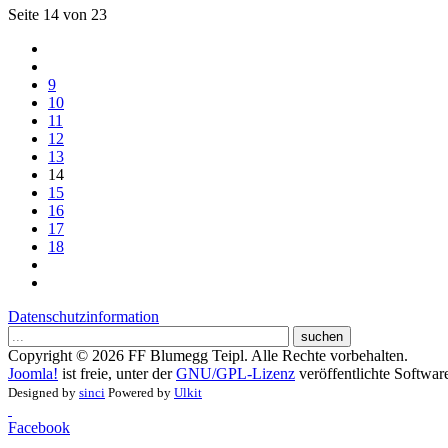
Seite 14 von 23
9
10
11
12
13
14
15
16
17
18
Datenschutzinformation
suchen
Copyright © 2026 FF Blumegg Teipl. Alle Rechte vorbehalten.
Joomla!
ist freie, unter der
GNU/GPL-Lizenz
veröffentlichte Softwar
Designed by
sinci
Powered by
Ulkit
Facebook