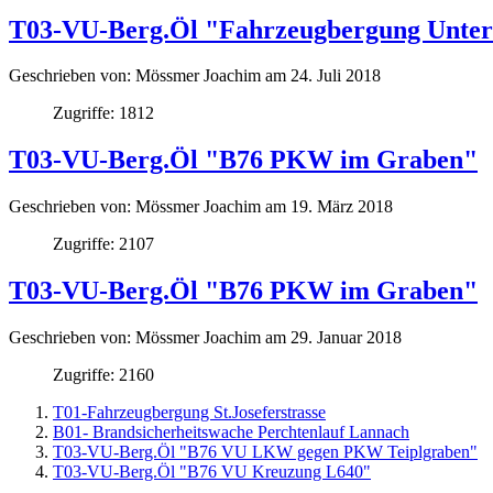
T03-VU-Berg.Öl "Fahrzeugbergung Untere
Geschrieben von:
Mössmer Joachim
am
24. Juli 2018
Zugriffe: 1812
T03-VU-Berg.Öl "B76 PKW im Graben"
Geschrieben von:
Mössmer Joachim
am
19. März 2018
Zugriffe: 2107
T03-VU-Berg.Öl "B76 PKW im Graben"
Geschrieben von:
Mössmer Joachim
am
29. Januar 2018
Zugriffe: 2160
T01-Fahrzeugbergung St.Joseferstrasse
B01- Brandsicherheitswache Perchtenlauf Lannach
T03-VU-Berg.Öl "B76 VU LKW gegen PKW Teiplgraben"
T03-VU-Berg.Öl "B76 VU Kreuzung L640"