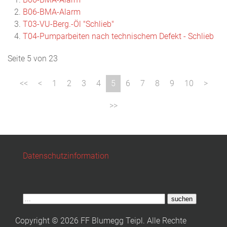
B06-BMA-Alarm
T03-VU-Berg.-Öl "Schlieb"
T04-Pumparbeiten nach technischem Defekt - Schlieb
Seite 5 von 23
1
2
3
4
5
6
7
8
9
10
Datenschutzinformation
suchen
Copyright © 2026 FF Blumegg Teipl. Alle Rechte