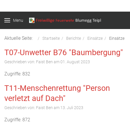
Menu
Aktuelle Seite:
Startseite
Berichte
Einsätze
Einsätze
T07-Unwetter B76 "Baumbergung"
Geschrieben von:
Faist Ben
am
01. August 2023
Zugriffe: 832
T11-Menschenrettung "Person
verletzt auf Dach"
Geschrieben von:
Faist Ben
am
13. Juli 2023
Zugriffe: 872