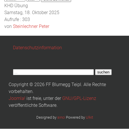
KHD Übung
Samstag, 18. Oktober 2025
Aufrufe
: 303
von
Steinlechner Peter
Datenschutzinformation
suchen
Copyright © 2026 FF Blumegg Teipl. Alle Rechte
vorbehalten.
Joomla!
ist freie, unter der
GNU/GPL-Lizenz
veröffentlichte Software.
Designed by
sinci
Powered by
Ulkit