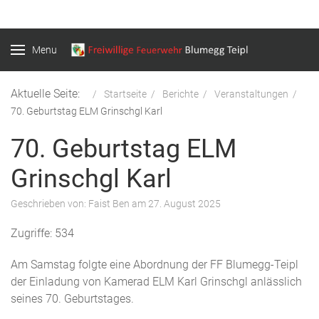
Menu
Aktuelle Seite:
Startseite
Berichte
Veranstaltungen
70. Geburtstag ELM Grinschgl Karl
70. Geburtstag ELM
Grinschgl Karl
Geschrieben von:
Faist Ben
am
27. August 2025
Zugriffe: 534
Am Samstag folgte eine Abordnung der FF Blumegg-Teipl
der Einladung von Kamerad ELM Karl Grinschgl anlässlich
seines 70. Geburtstages.