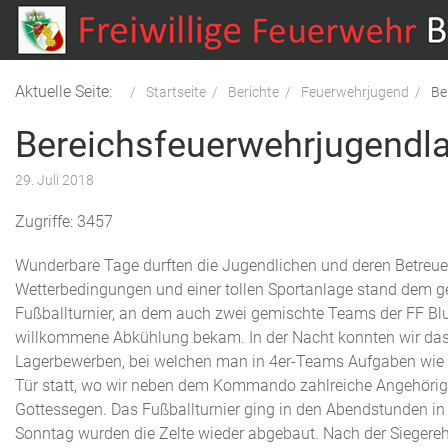
Aktuelle Seite:
Startseite
Berichte
Feuerwehrjugend
Be
Bereichsfeuerwehrjugendlag
29. Juli 2018
Zugriffe: 3457
Wunderbare Tage durften die Jugendlichen und deren Betreuer 
Wetterbedingungen und einer tollen Sportanlage stand dem 
Fußballturnier, an dem auch zwei gemischte Teams der FF Blu
willkommene Abkühlung bekam. In der Nacht konnten wir das
Lagerbewerben, bei welchen man in 4er-Teams Aufgaben wie z
Tür statt, wo wir neben dem Kommando zahlreiche Angehörige 
Gottessegen. Das Fußballturnier ging in den Abendstunden in
Sonntag wurden die Zelte wieder abgebaut. Nach der Siegereh