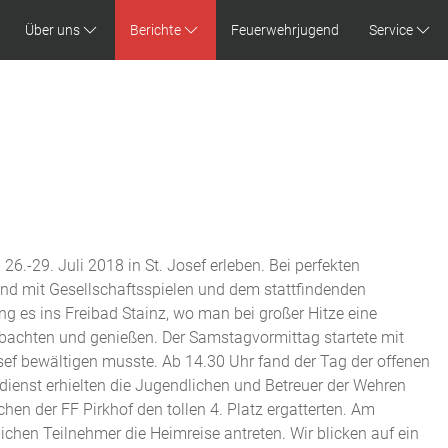
Über uns
Berichte
Feuerwehrjugend
Service
-29. Juli 2018 in St. Josef erleben. Bei perfekten
nd mit Gesellschaftsspielen und dem stattfindenden
g es ins Freibad Stainz, wo man bei großer Hitze eine
bachten und genießen. Der Samstagvormittag startete mit
ef bewältigen musste. Ab 14.30 Uhr fand der Tag der offenen
ienst erhielten die Jugendlichen und Betreuer der Wehren
n der FF Pirkhof den tollen 4. Platz ergatterten. Am
hen Teilnehmer die Heimreise antreten. Wir blicken auf ein