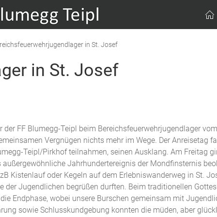
reichsfeuerwehrjugendlager in St. Josef
er in St. Josef
der FF Blumegg-Teipl beim Bereichsfeuerwehrjugendlager vom 26.
gemeinsamen Vergnügen nichts mehr im Wege. Der Anreisetag fa
megg-Teipl/Pirkhof teilnahmen, seinen Ausklang. Am Freitag gin
 außergewöhnliche Jahrhundertereignis der Mondfinsternis beo
B Kistenlauf oder Kegeln auf dem Erlebniswanderweg in St. Jos
der Jugendlichen begrüßen durften. Beim traditionellen Gottesd
 die Endphase, wobei unsere Burschen gemeinsam mit Jugendliche
rung sowie Schlusskundgebung konnten die müden, aber glücklic