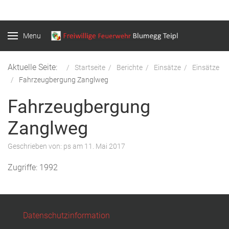
Menu
Aktuelle Seite:
Startseite
Berichte
Einsätze
Einsätze
Fahrzeugbergung Zanglweg
Fahrzeugbergung
Zanglweg
Geschrieben von:
ps
am
11. Mai 2017
Zugriffe: 1992
Datenschutzinformation