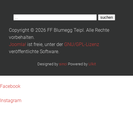
suchen
Copyright © 2026 FF Blumegg Teipl. Alle Rechte
vorbehalten.
Joomla!
ist freie, unter der
GNU/GPL-Lizenz
veröffentlichte Software.
Designed by
sinci
Powered by
Ulkit
Facebook
Instagram