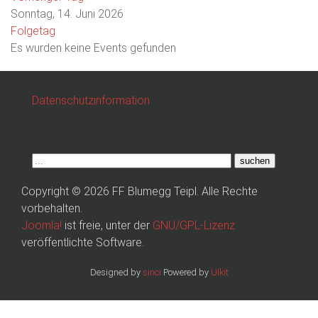
Sonntag, 14. Juni 2026
Folgetag
Es wurden keine Events gefunden
Datenschutzinformation
suchen
Copyright © 2026 FF Blumegg Teipl. Alle Rechte
vorbehalten.
Joomla!
ist freie, unter der
GNU/GPL-Lizenz
veröffentlichte Software.
Designed by
sinci
Powered by
Ulkit