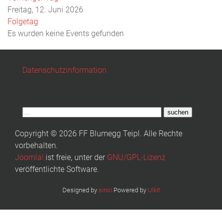
Freitag, 12. Juni 2026
Folgetag
Es wurden keine Events gefunden
Datenschutzinformation
suchen
Copyright © 2026 FF Blumegg Teipl. Alle Rechte
vorbehalten.
Joomla!
ist freie, unter der
GNU/GPL-Lizenz
veröffentlichte Software.
Designed by
sinci
Powered by
Ulkit