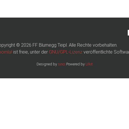
pyright © 2026 FF Blumegg Teipl. Alle Rechte vorbehalten.
oomla!
ist freie, unter der
GNU/GPL-Lizenz
veröffentlichte Softwa
Designed by
sinci
Powered by
Ulkit