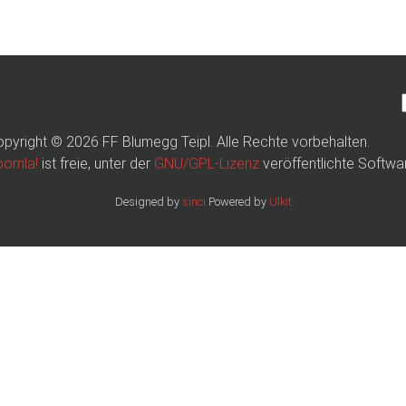
pyright © 2026 FF Blumegg Teipl. Alle Rechte vorbehalten.
oomla!
ist freie, unter der
GNU/GPL-Lizenz
veröffentlichte Softwa
Designed by
sinci
Powered by
Ulkit